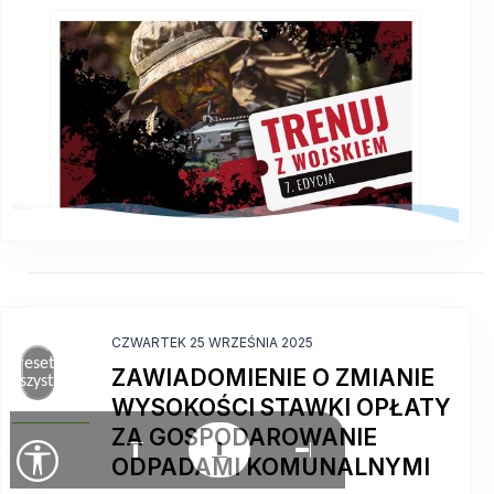
CZWARTEK 25 WRZEŚNIA 2025
Zresetuj
ZAWIADOMIENIE O ZMIANIE
wszystko
WYSOKOŚCI STAWKI OPŁATY
ZA GOSPODAROWANIE
ODPADAMI KOMUNALNYMI