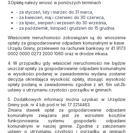
3.Opłatę należy wnosić w poniższych terminach :
- za styczeń, luty i marzec do 31 marca,
- za kwiecień, maj i czerwiec do 30 czerwca,
- za lipiec, sierpień i wrzesień do 30 września,
- za październik, listopad i grudzień do 15 grudnia.
Właściciele nieruchomości zobowiązani są do wnoszenia
opłaty za gospodarowanie odpadami komunalnymi w kasie
Urzędu Gminy, przelewem na rachunek bankowy nr 41 9173
0002 0000 0273 2000 1060 oraz w drodze inkasa.
4. W przypadku gdy właściciel nieruchomości nie będzie
uiszczał opłaty za gospodarowanie odpadami komunalnymi
w wysokości podanej w zawiadomieniu wydana zostanie
decyzja określająca wysokość opłaty, stosując wysokość
opłaty podaną w zawiadomieniu zgodnie z art. 6m ust.2b
ustawy o utrzymaniu czystości i porządku w gminach.
5. Dodatkowych informacji można uzyskać w Urzędzie
Gminy pok. nr 4 lub pod nr tel. 17 2214463.
Zmiana stawek opłat za gospodarowanie odpadami
komunalnymi związana jest ze wzrostem kosztów
funkcjonowania systemu gospodarki odpadami
komunalnymi w naszej gminie. Zgodnie z założeniami
ustawy o utrzymaniu czystości i porządku w gminach