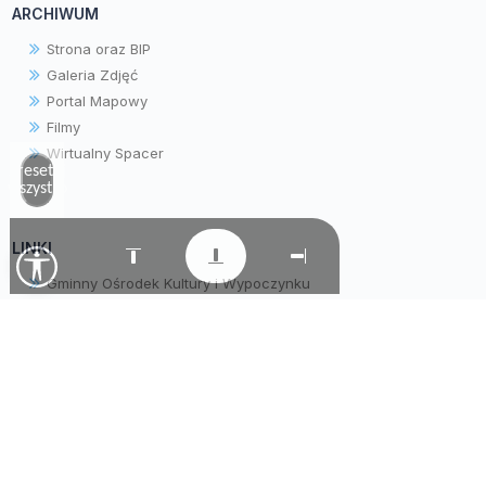
ARCHIWUM
Strona oraz BIP
Galeria Zdjęć
Portal Mapowy
Filmy
Wirtualny Spacer
Zresetuj
wszystko
LINKI
Gminny Ośrodek Kultury i Wypoczynku
Gminny Ośrodek Pomocy Społecznej
Parafia pw. Matki Bożej Wniebowziętej
Samorządowe Przedszkole "Krasnala Hałabały"
Warsztaty Terapii Zajęciowej
Tradycyjne Lokalne Naturalne
Zespół Obsługi Szkół i Przedszkola