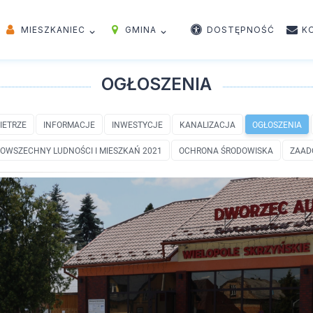
MIESZKANIEC
GMINA
DOSTĘPNOŚĆ
K
OGŁOSZENIA
IETRZE
INFORMACJE
INWESTYCJE
KANALIZACJA
OGŁOSZENIA
OWSZECHNY LUDNOŚCI I MIESZKAŃ 2021
OCHRONA ŚRODOWISKA
ZAAD