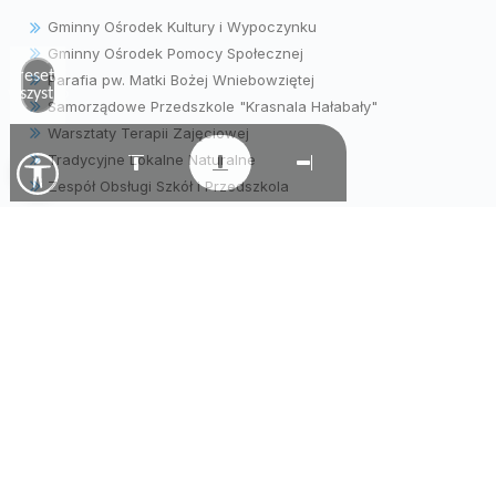
Gminny Ośrodek Kultury i Wypoczynku
Gminny Ośrodek Pomocy Społecznej
Zresetuj
Parafia pw. Matki Bożej Wniebowziętej
wszystko
Samorządowe Przedszkole "Krasnala Hałabały"
Warsztaty Terapii Zajęciowej
Tradycyjne Lokalne Naturalne
Zespół Obsługi Szkół i Przedszkola
© Gmina Wielopole Skrzyńskie