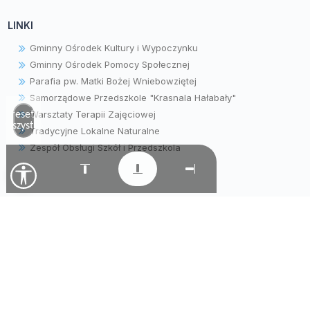
LINKI
Gminny Ośrodek Kultury i Wypoczynku
Gminny Ośrodek Pomocy Społecznej
Parafia pw. Matki Bożej Wniebowziętej
Samorządowe Przedszkole "Krasnala Hałabały"
Warsztaty Terapii Zajęciowej
Zresetuj
wszystko
Tradycyjne Lokalne Naturalne
Zespół Obsługi Szkół i Przedszkola
© Gmina Wielopole Skrzyńskie