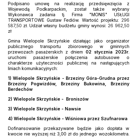
Podpisano umowę na realizację przedsięwzięcia z
Wojewodą Podkarpackim, został także wybrany
Wykonawca zadania tj. Firma "MONIS" USŁUGI
TRANSPORTOWE Gustaw Fediów. Wartość projektu:
296
587,50
zł. Udział własny budżetu gminy wynosi:
26 962,50
zł
Gmina Wielopole Skrzyńskie działając jako organizator
publicznego transportu zbiorowego w gminnych
przewozach pasażerskich z dniem
02 stycznia 2023r
.
uruchomi pasażerskie połączenia autobusowe o
charakterze użyteczności publicznej na następujących
liniach komunikacyjnych:
1) Wielopole Skrzyńskie - Brzeziny Góra-Grudna przez
Brzeziny Pogwizdów, Brzeziny Bukowina, Brzeziny
Berdechów
2) Wielopole Skrzyńskie - Broniszów
3) Wielopole Skrzyńskie - Nawsie
4) Wielopole Skrzyńskie - Wiśniowa przez Szufnarowa
Dofinansowanie przekazywane będzie jako dopłata w
kwocie nie wyższej niż 3,00 zł do jednego wozokilometra.