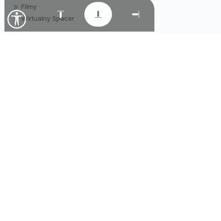
Filmy
Wirtualny Spacer
LINKI
Gminny Ośrodek Kultury i Wypoczynku
Gminny Ośrodek Pomocy Społecznej
Parafia pw. Matki Bożej Wniebowziętej
Samorządowe Przedszkole "Krasnala Hałabały"
Warsztaty Terapii Zajęciowej
Tradycyjne Lokalne Naturalne
Zespół Obsługi Szkół i Przedszkola