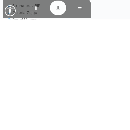
Strona oraz BIP
Galeria Zdjęć
Portal Mapowy
Filmy
Wirtualny Spacer
LINKI
Gminny Ośrodek Kultury i Wypoczynku
Gminny Ośrodek Pomocy Społecznej
Parafia pw. Matki Bożej Wniebowziętej
Samorządowe Przedszkole "Krasnala Hałabały"
Warsztaty Terapii Zajęciowej
Tradycyjne Lokalne Naturalne
Zespół Obsługi Szkół i Przedszkola