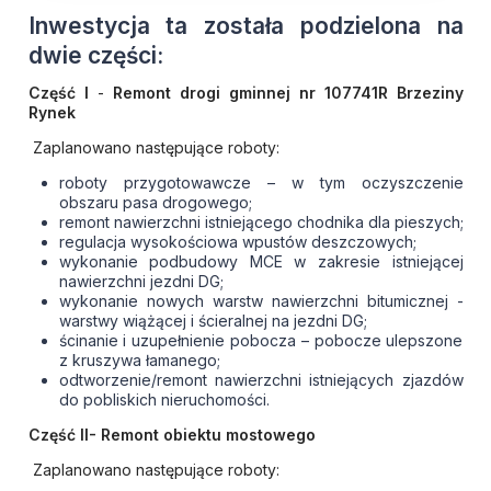
Inwestycja ta została podzielona na
dwie części:
Część I
-
Remont drogi gminnej nr 107741R Brzeziny
Rynek
Zaplanowano następujące roboty:
roboty przygotowawcze – w tym oczyszczenie
obszaru pasa drogowego;
remont nawierzchni istniejącego chodnika dla pieszych;
regulacja wysokościowa wpustów deszczowych;
wykonanie podbudowy MCE w zakresie istniejącej
nawierzchni jezdni DG;
wykonanie nowych warstw nawierzchni bitumicznej -
warstwy wiążącej i ścieralnej na jezdni DG;
ścinanie i uzupełnienie pobocza – pobocze ulepszone
z kruszywa łamanego;
odtworzenie/remont nawierzchni istniejących zjazdów
do pobliskich nieruchomości.
Część II- Remont obiektu mostowego
Zaplanowano następujące roboty: