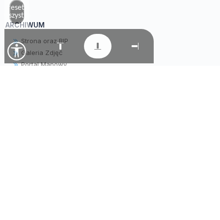
Zresetuj
wszystko
ARCHIWUM
Strona oraz BIP
Galeria Zdjęć
Portal Mapowy
Filmy
Wirtualny Spacer
LINKI
Gminny Ośrodek Kultury i Wypoczynku
Gminny Ośrodek Pomocy Społecznej
Parafia pw. Matki Bożej Wniebowziętej
Samorządowe Przedszkole "Krasnala Hałabały"
Warsztaty Terapii Zajęciowej
Tradycyjne Lokalne Naturalne
Zespół Obsługi Szkół i Przedszkola