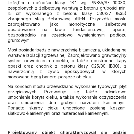
L=15,0m i nośności klasy "B" wg PN-85/S- 10030,
zespolonych z żelbetową warstwą z betonu grubości min.
15 cm wykonanego z betonu klasy C30/37 (B35)
zbrojonego stalą żebrowaną AIII-N. Przyczółki mostu
zaprojektowano jako monolityczne żelbetowe
posadowione na ławie fundamentowej, opartej
bezpośrednio na częściowo wymienionym podłożu
gruntowym.
Most posiadał będzie nawierzchnię bitumiczną, układaną na
warstwie izolacji zgrzewalnej. Zaprojektowano grawitacyjny
system odwodnienia obiektu, a także obustronne kapy
opaski oraz chodnik z betonu klasy C25/30 (B30), z
nawierzchnią z żywic epoksydowych, w których
mocowane będą bariero-poręcze obiektu.
Na końcach mostu przewidziano wykonanie typowych płyt
przejściowych. Przewiduje się także odcinkowe
umocnienie koryta cieku, a także wykonanie oczyszczenia
oraz umocnienia dna grubym narzutem kamiennym.
Ponadto skarpy cieku umocnione zostaną koszami
siatkowo-kamiennymi oraz materacami kamiennymi.
Projektowany obiekt charakteryzował się będzie