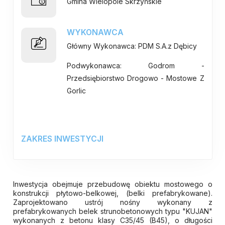
Gmina Wielopole Skrzyńskie
WYKONAWCA
Główny Wykonawca: PDM S.A.z Dębicy
Podwykonawca: Godrom -
Przedsiębiorstwo Drogowo - Mostowe Z
Gorlic
ZAKRES INWESTYCJI
Inwestycja obejmuje przebudowę obiektu mostowego o
konstrukcji płytowo-belkowej, (belki prefabrykowane).
Zaprojektowano ustrój nośny wykonany z
prefabrykowanych belek strunobetonowych typu "KUJAN"
wykonanych z betonu klasy C35/45 (B45), o długości