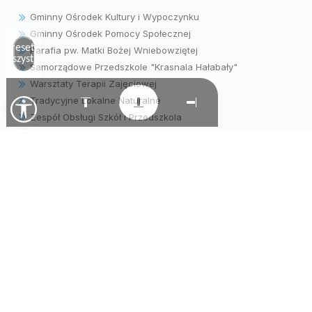
Gminny Ośrodek Kultury i Wypoczynku
Gminny Ośrodek Pomocy Społecznej
Zresetuj
Parafia pw. Matki Bożej Wniebowziętej
wszystko
Samorządowe Przedszkole "Krasnala Hałabały"
Warsztaty Terapii Zajęciowej
Tradycyjne Lokalne Naturalne
Zespół Obsługi Szkół i Przedszkola
© Gmina Wielopole Skrzyńskie