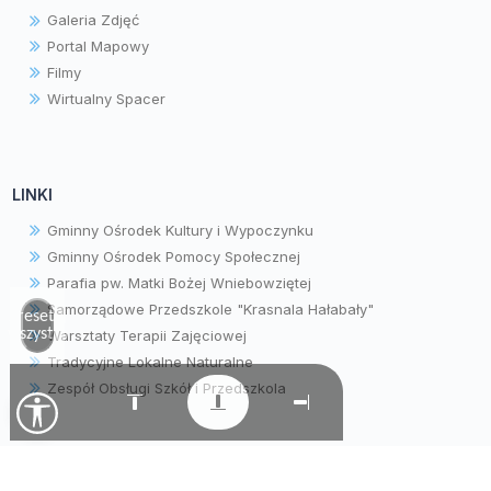
Galeria Zdjęć
Portal Mapowy
Filmy
Wirtualny Spacer
LINKI
Gminny Ośrodek Kultury i Wypoczynku
Gminny Ośrodek Pomocy Społecznej
Parafia pw. Matki Bożej Wniebowziętej
Samorządowe Przedszkole "Krasnala Hałabały"
Zresetuj
wszystko
Warsztaty Terapii Zajęciowej
Tradycyjne Lokalne Naturalne
Zespół Obsługi Szkół i Przedszkola