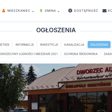
MIESZKANIEC
GMINA
DOSTĘPNOŚĆ
K
OGŁOSZENIA
IETRZE
INFORMACJE
INWESTYCJE
KANALIZACJA
OGŁOSZENIA
OWSZECHNY LUDNOŚCI I MIESZKAŃ 2021
OCHRONA ŚRODOWISKA
ZAAD