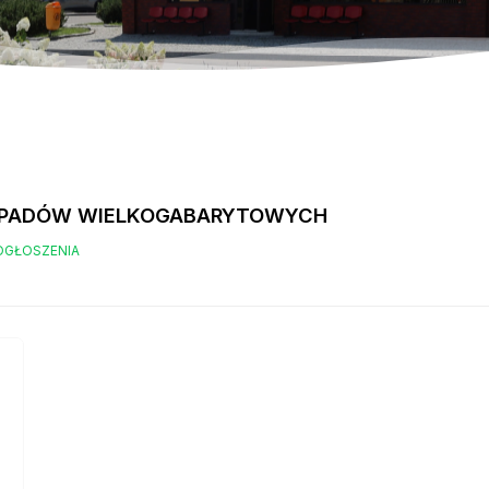
ODPADÓW WIELKOGABARYTOWYCH
OGŁOSZENIA