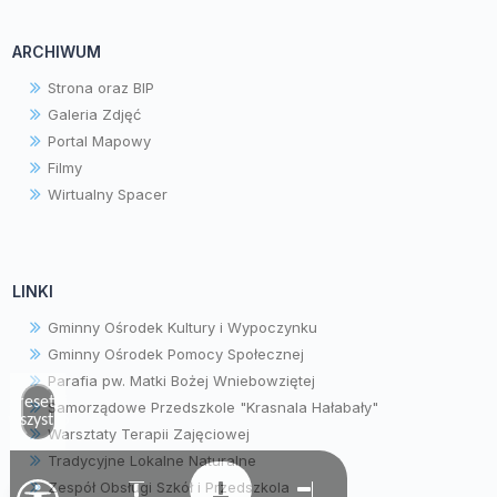
ARCHIWUM
Strona oraz BIP
Galeria Zdjęć
Portal Mapowy
Filmy
Wirtualny Spacer
LINKI
Gminny Ośrodek Kultury i Wypoczynku
Gminny Ośrodek Pomocy Społecznej
Parafia pw. Matki Bożej Wniebowziętej
Zresetuj
Samorządowe Przedszkole "Krasnala Hałabały"
wszystko
Warsztaty Terapii Zajęciowej
Tradycyjne Lokalne Naturalne
Zespół Obsługi Szkół i Przedszkola