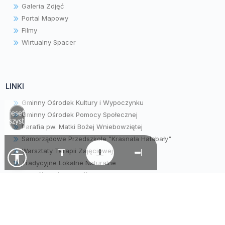
Galeria Zdjęć
Portal Mapowy
Filmy
Wirtualny Spacer
LINKI
Gminny Ośrodek Kultury i Wypoczynku
Zresetuj
Gminny Ośrodek Pomocy Społecznej
wszystko
Parafia pw. Matki Bożej Wniebowziętej
Samorządowe Przedszkole "Krasnala Hałabały"
Warsztaty Terapii Zajęciowej
Tradycyjne Lokalne Naturalne
Zespół Obsługi Szkół i Przedszkola