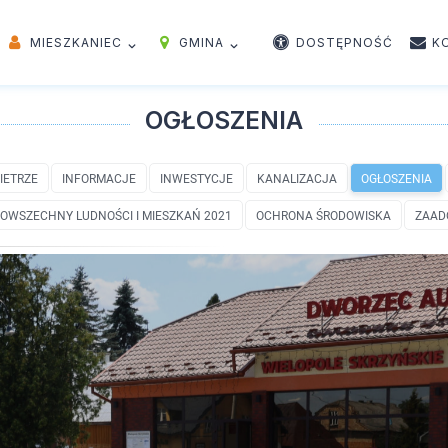
MIESZKANIEC
GMINA
DOSTĘPNOŚĆ
K
OGŁOSZENIA
IETRZE
INFORMACJE
INWESTYCJE
KANALIZACJA
OGŁOSZENIA
OWSZECHNY LUDNOŚCI I MIESZKAŃ 2021
OCHRONA ŚRODOWISKA
ZAAD