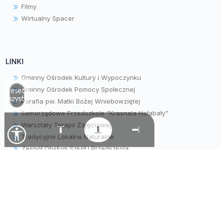
Filmy
Wirtualny Spacer
LINKI
Gminny Ośrodek Kultury i Wypoczynku
Gminny Ośrodek Pomocy Społecznej
Zresetuj
wszystko
Parafia pw. Matki Bożej Wniebowziętej
Samorządowe Przedszkole "Krasnala Hałabały"
Warsztaty Terapii Zajęciowej
Tradycyjne Lokalne Naturalne
Zespół Obsługi Szkół i Przedszkola