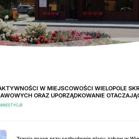
AKTYWNOŚCI W MIEJSCOWOŚCI WIELOPOLE SKRZ
AWOWYCH ORAZ UPORZĄDKOWANIE OTACZAJĄCE
INWESTYCJE
Trwają prace przy rozbudowie placu zabaw w Wie