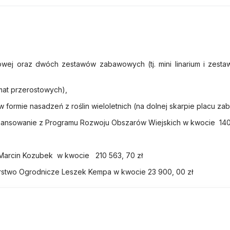
owej oraz dwóch zestawów zabawowych (tj. mini linarium i zest
mat przerostowych),
formie nasadzeń z roślin wieloletnich (na dolnej skarpie placu za
finansowanie z Programu Rozwoju Obszarów Wiejskich w kwocie 140
 Marcin Kozubek w kwocie 210 563, 70 zł
arstwo Ogrodnicze Leszek Kempa w kwocie 23 900, 00 zł