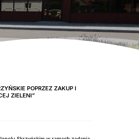
YŃSKIE POPRZEZ ZAKUP I
J ZIELENI”
lopolu Skrzyńskim w ramach zadania