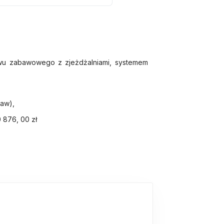
awu zabawowego z zjeżdżalniami, systemem
baw),
 876, 00 zł