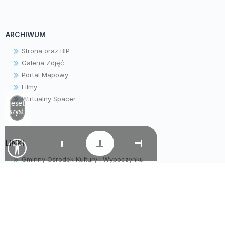
ARCHIWUM
Strona oraz BIP
Galeria Zdjęć
Portal Mapowy
Filmy
Wirtualny Spacer
Zresetuj
wszystko
LINKI
Gminny Ośrodek Kultury i Wypoczynku
Gminny Ośrodek Pomocy Społecznej
Parafia pw. Matki Bożej Wniebowziętej
Samorządowe Przedszkole "Krasnala Hałabały"
Warsztaty Terapii Zajęciowej
Tradycyjne Lokalne Naturalne