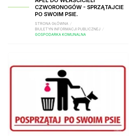
APEL DO WŁAŚCICIELI
CZWORONOGÓW - SPRZĄTAJCIE
PO SWOIM PSIE.
STRONA GŁÓWNA
/
BIULETYN INFORMACJI PUBLICZNEJ
/
GOSPODARKA KOMUNALNA