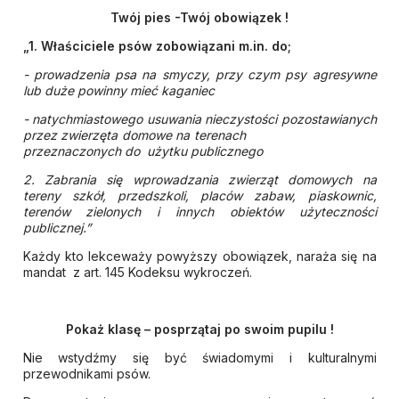
Twój pies -Twój obowiązek !
„1. Właściciele psów zobowiązani m.in. do;
- prowadzenia psa na smyczy, przy czym psy agresywne
lub duże powinny mieć kaganiec
- natychmiastowego usuwania nieczystości pozostawianych
przez zwierzęta domowe na terenach
przeznaczonych do użytku publicznego
2. Zabrania się wprowadzania zwierząt domowych na
tereny szkół, przedszkoli, placów zabaw, piaskownic,
terenów zielonych i innych obiektów użyteczności
publicznej.”
Każdy kto lekceważy powyższy obowiązek, naraża się na
mandat z art. 145 Kodeksu wykroczeń.
Pokaż klasę – posprzątaj po swoim pupilu !
Nie wstydźmy się być świadomymi i kulturalnymi
przewodnikami psów.