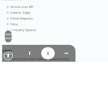
Strona oraz BIP
Galeria Zdjęć
Portal Mapowy
Filmy
Wirtualny Spacer
Zresetuj
wszystko
LINKI
Gminny Ośrodek Kultury i Wypoczynku
Gminny Ośrodek Pomocy Społecznej
Parafia pw. Matki Bożej Wniebowziętej
Samorządowe Przedszkole "Krasnala Hałabały"
Warsztaty Terapii Zajęciowej
Tradycyjne Lokalne Naturalne
Zespół Obsługi Szkół i Przedszkola