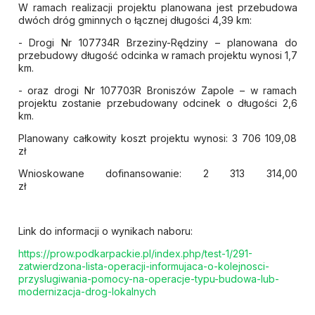
W ramach realizacji projektu planowana jest przebudowa
dwóch dróg gminnych o łącznej długości 4,39 km:
- Drogi Nr 107734R Brzeziny-Rędziny – planowana do
przebudowy długość odcinka w ramach projektu wynosi 1,7
km.
- oraz drogi Nr 107703R Broniszów Zapole – w ramach
projektu zostanie przebudowany odcinek o długości 2,6
km.
Planowany całkowity koszt projektu wynosi: 3 706 109,08
zł
Wnioskowane dofinansowanie: 2 313 314,00
zł
Link do informacji o wynikach naboru:
https://prow.podkarpackie.pl/index.php/test-1/291-
zatwierdzona-lista-operacji-informujaca-o-kolejnosci-
przyslugiwania-pomocy-na-operacje-typu-budowa-lub-
modernizacja-drog-lokalnych